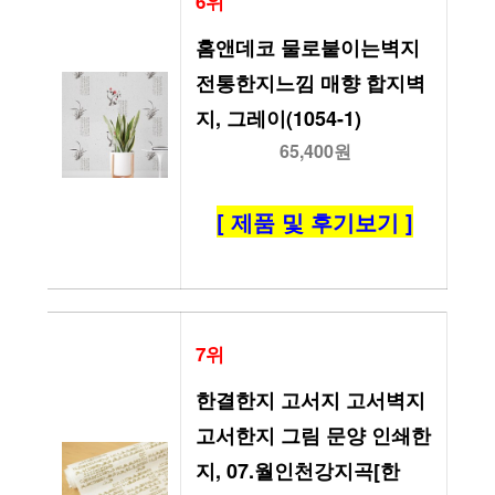
6위
홈앤데코 물로붙이는벽지 
전통한지느낌 매향 합지벽
지, 그레이(1054-1)
65,400원
[ 제품 및 후기보기 ]
7위
한결한지 고서지 고서벽지 
고서한지 그림 문양 인쇄한
지, 07.월인천강지곡[한