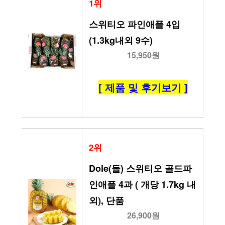
1위
스위티오 파인애플 4입 
(1.3kg내외 9수)
15,950원
[ 제품 및 후기보기 ]
2위
Dole(돌) 스위티오 골드파
인애플 4과 ( 개당 1.7kg 내
외), 단품
26,900원