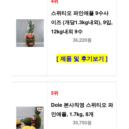
4위
스위티오 파인애플 9수사
이즈 (개당1.3kg내외), 9입, 
12kg내외 9수
36,220원
[ 제품 및 후기보기 ]
5위
Dole 본사직영 스위티오 파
인애플, 1.7kg, 8개
35,750원