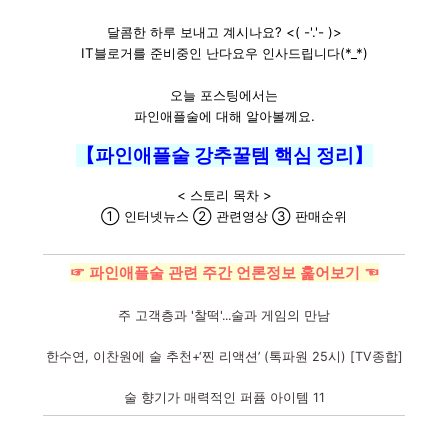
달콤한 하루 보내고 계시나요? <( -'.'- )>
IT블로거를 준비중인 난다요우 인사드립니다(*_*)
오늘 포스팅에서는
파인애플술에 대해 알아볼께요.
【파인애플술 강추꿀템 핵심 정리】
< 스토리 목차 >
① 인터넷뉴스 ② 관련영상 ③ 판매순위
☞ 파인애플술 관련 주간 언론정보 훑어보기 ☜
주 고객층과 '찰떡'...술과 게임의 만남
한수연, 이찬원에 술 추천+‘찐 리액션’ (톡파원 25시) [TV종합]
술 향기가 매력적인 퍼퓸 아이템 11