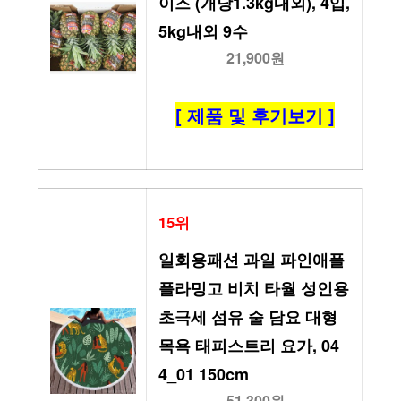
이즈 (개당1.3kg내외), 4입, 
5kg내외 9수
21,900원
[ 제품 및 후기보기 ]
15위
일회용패션 과일 파인애플 
플라밍고 비치 타월 성인용 
초극세 섬유 술 담요 대형 
목욕 태피스트리 요가, 04 
4_01 150cm
51,300원