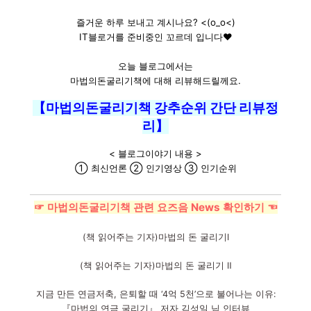
즐거운 하루 보내고 계시나요? <(o_o<)
IT블로거를 준비중인 꼬르데 입니다♥
오늘 블로그에서는
마법의돈굴리기책에 대해 리뷰해드릴께요.
【마법의돈굴리기책 강추순위 간단 리뷰정
리】
< 블로그이야기 내용 >
① 최신언론 ② 인기영상 ③ 인기순위
☞ 마법의돈굴리기책 관련 요즈음 News 확인하기 ☜
(책 읽어주는 기자)마법의 돈 굴리기Ⅰ
(책 읽어주는 기자)마법의 돈 굴리기 Ⅱ
지금 만든 연금저축, 은퇴할 때 ‘4억 5천’으로 불어나는 이유:
『마법의 연금 굴리기』 저자 김성일 님 인터뷰