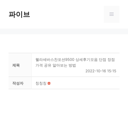
Skip
to
파이브
Menu
content
웰라세바스찬포션9500 상세후기모음 단점 장점
제목
가격 공유 알아보는 방법
2022-10-16 15:15
작성자
칭칭칭