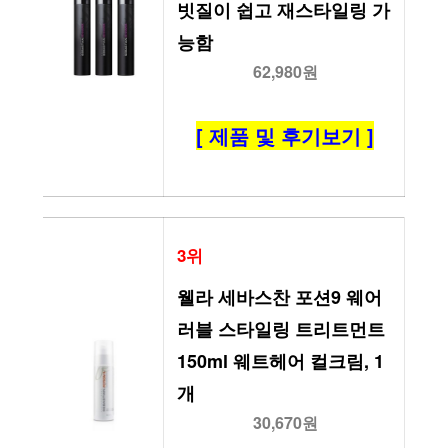
빗질이 쉽고 재스타일링 가
능함
62,980원
[ 제품 및 후기보기 ]
3위
웰라 세바스찬 포션9 웨어
러블 스타일링 트리트먼트 
150ml 웨트헤어 컬크림, 1
개
30,670원