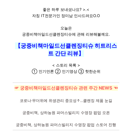
좋은 하루 보내셨나요? >.<
자칭 IT전문가인 정미남 인사드려요O.O
오늘은
궁중비책마일드선클렌징티슈에 관해 리뷰해볼께요.
【궁중비책마일드선클렌징티슈 히트리스
트 간단 리뷰】
< 스토리 목록 >
① 인기언론 ② 인기영상 ③ 핫한순위
☞ 궁중비책마일드선클렌징티슈 관련 주간 NEWS ☜
코로나·무더위에 위생관리 중요성↑…클렌징 제품 눈길
궁중비책, 상하농원 파머스빌리지 수영장 팝업 오픈
궁중비책, 상하농원 파머스빌리지 수영장 팝업 스토어 진행