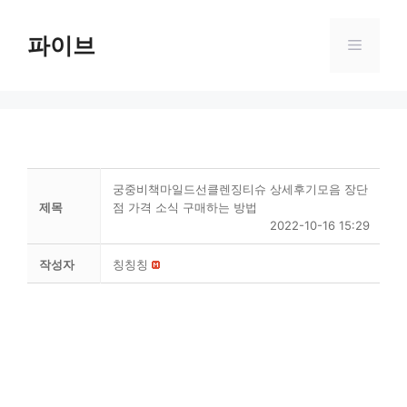
Skip
to
파이브
Menu
content
궁중비책마일드선클렌징티슈 상세후기모음 장단
제목
점 가격 소식 구매하는 방법
2022-10-16 15:29
작성자
칭칭칭