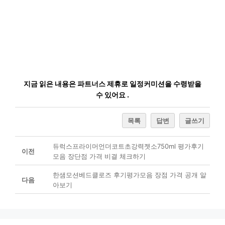
지금 읽은 내용은 파트너스 제휴로 일정커미션을 수령받을
수 있어요 .
목록
답변
글쓰기
듀럭스프라이머언더코트초강력젯소750ml 평가후기
이전
모음 장단점 가격 비결 체크하기
한샘모션베드클로즈 후기평가모음 장점 가격 공개 알
다음
아보기