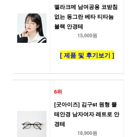
멜라크메 남여공용 코받침 
없는 동그란 베타 티타늄 
블랙 안경테
15,000원
[ 제품 및 후기보기 ]
6위
[굿아이즈] 김구st 원형 뿔
테안경 남자여자 레트로 안
경테
18,900원