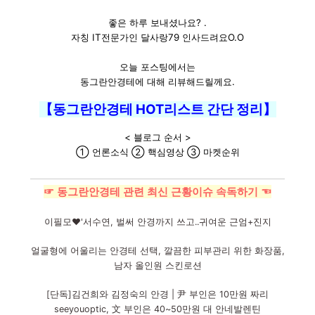
좋은 하루 보내셨나요? .
자칭 IT전문가인 달사랑79 인사드려요O.O
오늘 포스팅에서는
동그란안경테에 대해 리뷰해드릴께요.
【동그란안경테 HOT리스트 간단 정리】
< 블로그 순서 >
① 언론소식 ② 핵심영상 ③ 마켓순위
☞ 동그란안경테 관련 최신 근황이슈 속독하기 ☜
이필모♥'서수연, 벌써 안경까지 쓰고..귀여운 근엄+진지
얼굴형에 어울리는 안경테 선택, 깔끔한 피부관리 위한 화장품,
남자 올인원 스킨로션
[단독]김건희와 김정숙의 안경 | 尹 부인은 10만원 짜리
seeyouoptic, 文 부인은 40~50만원 대 안네발렌틴