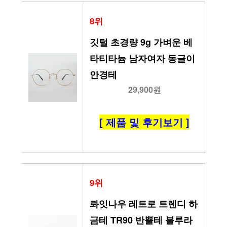
8위
깃털 초경량 9g 가벼운 베
타티타늄 남자여자 동글이
안경테
29,900원
[ 제품 및 후기보기 ]
9위
롸잇나우 레트로 트렌디 하
금테 TR90 반뿔테 블루라