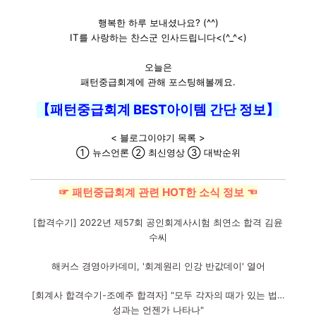
행복한 하루 보내셨나요? (^^)
IT를 사랑하는 찬스군 인사드립니다<(^_^<)
오늘은
패턴중급회계에 관해 포스팅해볼께요.
【패턴중급회계 BEST아이템 간단 정보】
< 블로그이야기 목록 >
① 뉴스언론 ② 최신영상 ③ 대박순위
☞ 패턴중급회계 관련 HOT한 소식 정보 ☜
[합격수기] 2022년 제57회 공인회계사시험 최연소 합격 김윤
수씨
해커스 경영아카데미, '회계원리 인강 반값데이' 열어
[회계사 합격수기-조예주 합격자] "모두 각자의 때가 있는 법…
성과는 언젠가 나타나"