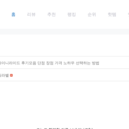
홈
리뷰
추천
랭킹
순위
핫템
타이니라이드 후기모음 단점 장점 가격 노하우 선택하는 방법
워라밸