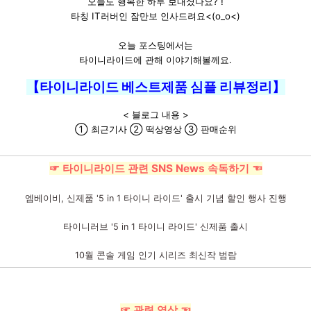
오늘도 행복한 하루 보내셨나요? !
타칭 IT러버인 잠만보 인사드려요<(o_o<)
오늘 포스팅에서는
타이니라이드에 관해 이야기해볼께요.
【타이니라이드 베스트제품 심플 리뷰정리】
< 블로그 내용 >
① 최근기사 ② 떡상영상 ③ 판매순위
☞ 타이니라이드 관련 SNS News 속독하기 ☜
엠베이비, 신제품 '5 in 1 타이니 라이드' 출시 기념 할인 행사 진행
타이니러브 '5 in 1 타이니 라이드' 신제품 출시
10월 콘솔 게임 인기 시리즈 최신작 범람
☞ 관련 영상 ☜