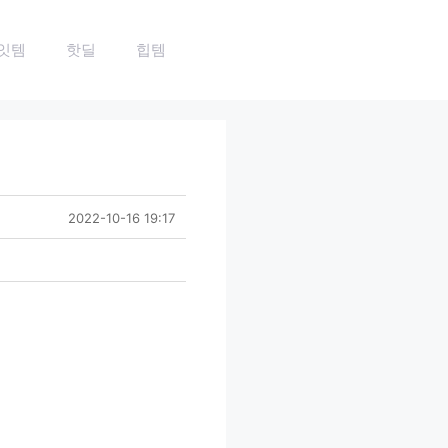
잇템
핫딜
힙템
2022-10-16 19:17