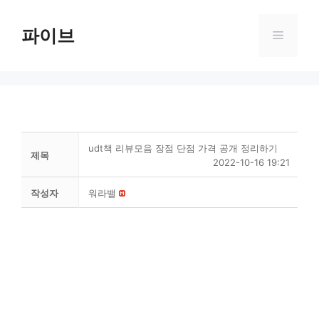
Skip
to
파이브
Menu
content
udt책 리뷰모음 장점 단점 가격 공개 정리하기
제목
2022-10-16 19:21
작성자
워라밸