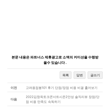
본문 내용은 파트너스 제휴광고로 소액의 커미션을 수령받
을수 있습니다 .
목록
답변
글쓰기
이전
고려용접봉101 후기 단점/장점 비용 비결 훑어보기
2022김창옥토크콘서트시즌2안성 솔직리뷰 장점/단
다음
점 비용 만족도 속독하기