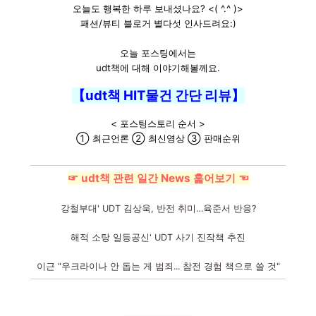
오늘도 행복한 하루 보내셨나요? <( ^.^ )>
패션/뷰티 블로거 별다섯 인사드려요:)
오늘 포스팅에서는
udt책에 대해 이야기해볼께요.
【udt책 HIT물건 간단 리뷰】
< 포스팅스토리 순서 >
① 최근언론 ② 최신영상 ③ 판매순위
☞ udt책 관련 일간 News 훑어보기 ☜
강철부대' UDT 김상욱, 반전 취미…육준서 반응?
해적 소탕 일등공신' UDT 사기 진작책 추진
이근 "우크라이나 안 돕는 게 범죄... 참전 경험 책으로 쓸 것"