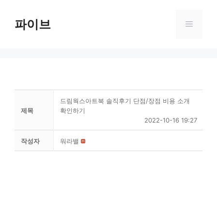
Skip
to
파이브
Menu
content
드림웍스아트북 솔직후기 단점/장점 비용 소개
제목
확인하기
2022-10-16 19:27
작성자
워라밸