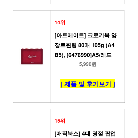
14위
[아트메이트] 크로키북 양
장트윈링 80매 105g (A4 
B5), [6476990]A5/레드
5,990원
[ 제품 및 후기보기 ]
15위
[매직북스] 4대 명절 팝업