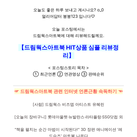
오늘도 좋은 하루 보내고 계시나요? o_0
얼리어답터 붕붕123 입니다♡
오늘 포스팅에서는
드림웍스아트북에 대해 리뷰해드릴께요.
【드림웍스아트북 HIT상품 심플 리뷰정
리】
< 포스팅스토리 목차 >
① 최근언론 ② 연관영상 ③ 판매순위
☞ 드림웍스아트북 관련 인터넷 언론근황 속독하기 ☜
[사람] 드림웍스 비즈뎁 아티스트 유혜린
[오늘의 장바구니] 롯데아울렛·뉴발란스·라타플랑·SSG닷컴 외
"책을 펼치는 순간 마법이 시작된다!" 3D 장편 애니메이션 '레
드슈즈' 아트북 나온다