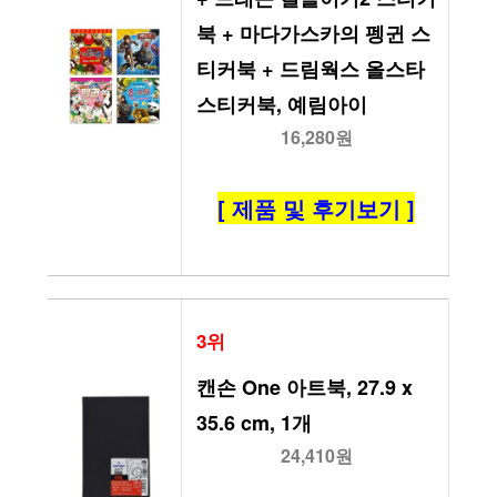
북 + 마다가스카의 펭귄 스
티커북 + 드림웍스 올스타 
스티커북, 예림아이
16,280원
[ 제품 및 후기보기 ]
3위
캔손 One 아트북, 27.9 x 
35.6 cm, 1개
24,410원