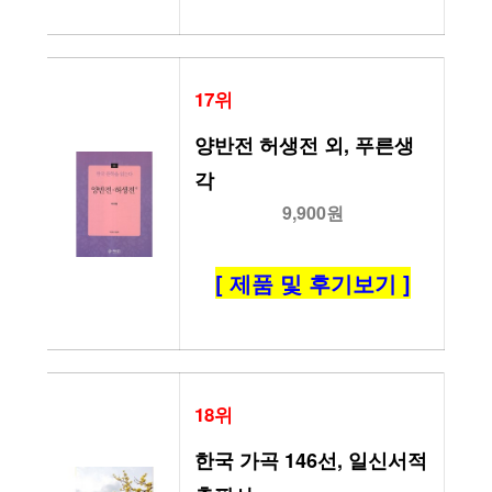
17위
양반전 허생전 외, 푸른생
각
9,900원
[ 제품 및 후기보기 ]
18위
한국 가곡 146선, 일신서적