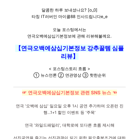
달콤한 하루 보내셨나요? [o_0]
타칭 IT러버인 마이콜88 인사드립니다e_e
오늘 포스팅에서는
연극오백에삼십기본정보에 관해 리뷰해볼께요.
【연극오백에삼십기본정보 강추꿀템 심플
리뷰】
< 포스팅스토리 흐름 >
① 뉴스언론 ② 연관영상 ③ 핫한순위
☞ 연극오백에삼십기본정보 관련 SNS 뉴스 ☜
연극 '오백에 삼십' 일요일 오후 1시 공연 추가하며 오픈런 진
행…1+1 할인 이벤트 등 '주목'
연극 '와일드패밀리', 대학로에 또다른 흐름 제시해
선진공연을 즐기는 선진관객이 되기 위한 필요충분조건에 대하