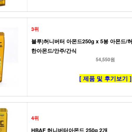
3위
블루)허니버터 아몬드250g x 5봉 아몬드
한아몬드/안주/간식
54,550원
[ 제품 및 후기보기 ]
4위
HBAF 허니버터아몬드 250g 2개