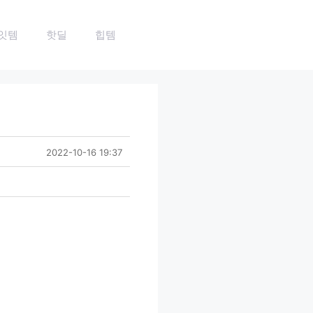
잇템
핫딜
힙템
2022-10-16 19:37