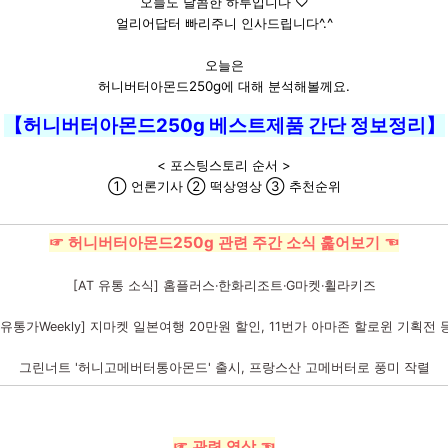
오늘도 달콤한 하루입니다 ♡
얼리어답터 빠리주니 인사드립니다^.^
오늘은
허니버터아몬드250g에 대해 분석해볼께요.
【허니버터아몬드250g 베스트제품 간단 정보정리】
< 포스팅스토리 순서 >
① 언론기사 ② 떡상영상 ③ 추천순위
☞ 허니버터아몬드250g 관련 주간 소식 훑어보기 ☜
[AT 유통 소식] 홈플러스·한화리조트·G마켓·휠라키즈
[유통가Weekly] 지마켓 일본여행 20만원 할인, 11번가 아마존 할로윈 기획전 
그린너트 '허니고메버터통아몬드' 출시, 프랑스산 고메버터로 풍미 작렬
☞ 관련 영상 ☜