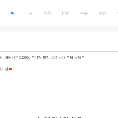
홈
리뷰
추천
랭킹
순위
핫템
허니버터아몬드250g 구매평 장점 비용 소개 구입 노하우
워라밸