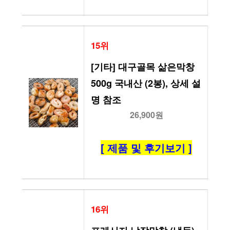
15위
[기타] 대구골목 삶은막창 
500g 국내산 (2봉), 상세 설
명 참조
26,900원
[ 제품 및 후기보기 ]
16위