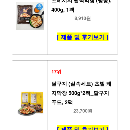
프레시지 납작막창 (냉동), 
400g, 1팩
8,910원
[ 제품 및 후기보기 ]
17위
달구지 (실속세트) 초벌 돼
지막창 500g*2팩_달구지
푸드, 2팩
23,700원
[ 제품 및 후기보기 ]