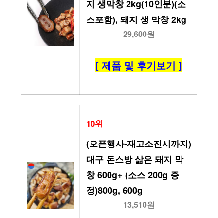
지 생막창 2kg(10인분)(소
스포함), 돼지 생 막창 2kg
29,600원
[ 제품 및 후기보기 ]
10위
(오픈행사-재고소진시까지) 
대구 돈스방 삶은 돼지 막
창 600g+ (소스 200g 증
정)800g, 600g
13,510원