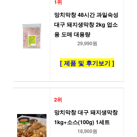
1위
망치막창 48시간 과일숙성 
대구 돼지생막창 2kg 업소
용 도매 대용량
29,990원
[ 제품 및 후기보기 ]
2위
망치막창 대구 돼지생막창 
1kg+소스(100g) 1세트
18,900원