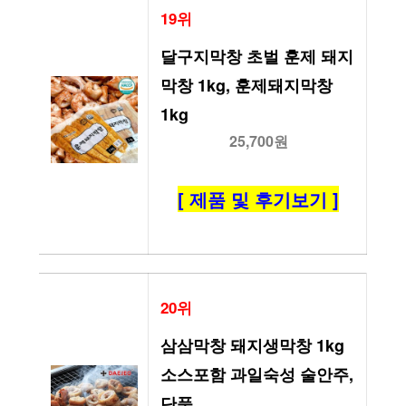
19위
달구지막창 초벌 훈제 돼지
막창 1kg, 훈제돼지막창
1kg
25,700원
[ 제품 및 후기보기 ]
20위
삼삼막창 돼지생막창 1kg 
소스포함 과일숙성 술안주, 
단품