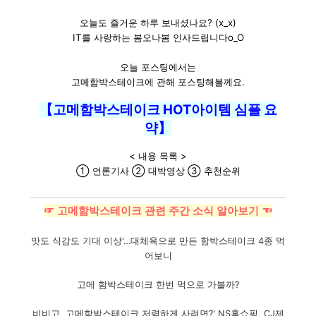
오늘도 즐거운 하루 보내셨나요? (x_x)
IT를 사랑하는 봄오나봄 인사드립니다o_O
오늘 포스팅에서는
고메함박스테이크에 관해 포스팅해볼께요.
【고메함박스테이크 HOT아이템 심플 요
약】
< 내용 목록 >
① 언론기사 ② 대박영상 ③ 추천순위
☞ 고메함박스테이크 관련 주간 소식 알아보기 ☜
맛도 식감도 기대 이상'…대체육으로 만든 함박스테이크 4종 먹
어보니
고메 함박스테이크 한번 먹으로 가볼까?
비비고, 고메함박스테이크 저렴하게 사려면?' NS홈쇼핑, CJ제