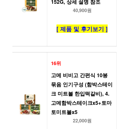
152G, 상세 설명 참조
40,900원
[ 제품 및 후기보기 ]
16위
고메 비비고 간편식 10봉 
묶음 인기구성 (함박스테이
크 미트볼 한입떡갈비), 4.
고메함박스테이크x5+토마
토미트볼x5
22,000원