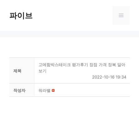
Skip
to
파이브
Menu
content
고메함박스테이크 평가후기 장점 가격 정복 알아
제목
보기
2022-10-16 19:34
작성자
워라밸