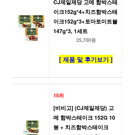
CJ제일제당 고메 함박스테
이크152g*4+치즈함박스테
이크152g*3+토마토미트볼
147g*3, 1세트
25,700원
[ 제품 및 후기보기 ]
15위
[비비고] (CJ제일제당) 고
메 함박스테이크 152G 10
봉 + 치즈함박스테이크 