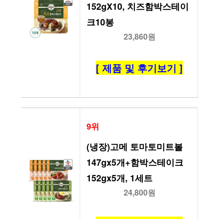
152gX10, 치즈함박스테이
크10봉
23,860원
[ 제품 및 후기보기 ]
9위
(냉장)고메 토마토미트볼
147gx5개+함박스테이크
152gx5개, 1세트
24,800원