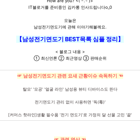
How are you? <( -'.'- )>
IT블로거를 준비중인 김카롱 인사드립니다o_0
오늘은
남성전기면도기에 관해 이야기해볼께요.
【남성전기면도기 BEST목록 심플 정리】
< 블로그 내용 >
① 최신언론 ② 최근영상 ③ 판매순위
☞ 남성전기면도기 관련 요새 근황이슈 속독하기 ☜
탈모' '모공' '얼굴 라인' 남성용 뷰티 디바이스도 뜬다
전기면도기 관리 없이 사용하면 '독(毒)'
[커머스 핫라인]생활 필수품 '전기 면도기'로 가정의 달 선물 고민 '끝'
☞ 관련 영상 ☜