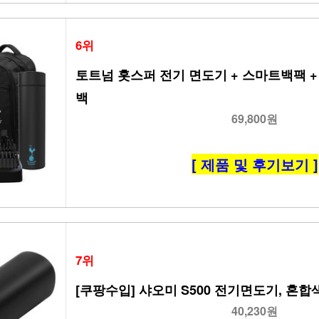
6위
토트넘 홋스퍼 전기 면도기 + 스마트백팩 + 
백
69,800원
[ 제품 및 후기보기 ]
7위
[쿠팡수입] 샤오미 S500 전기면도기, 혼합
40,230원