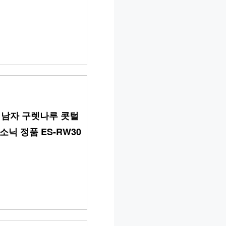
 남자 구렛나루 콧털 
닉 정품 ES-RW30