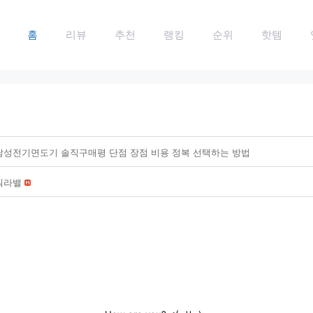
홈
리뷰
추천
랭킹
순위
핫템
남성전기면도기 솔직구매평 단점 장점 비용 정복 선택하는 방법
워라밸