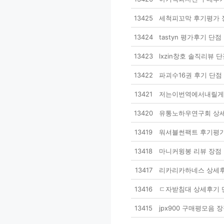
13425
세척피꼬막 후기평가 
13424
tastyn 평가후기 단
13423
lxzin창호 솔직리뷰 
13422
파괴수16권 후기 단점
13421
저는이번역에서내릴게요
13420
유통노하우연구회 상세
13419
워셔블썬팩트 후기평가
13418
마니커윙봉 리뷰 장점
13417
리카리카하네스 상세후
13416
ㄷ자받침대 상세후기 
13415
jpx900 구매평모음 