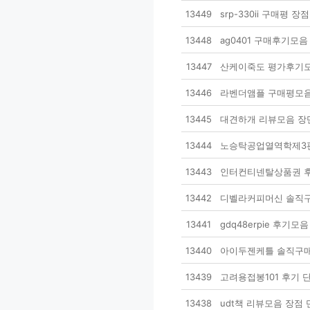
13449
srp-330ii 구매평
13448
ag0401 구매후기모
13447
산케이죽도 평가후기모
13446
라벤더앰플 구매평모음
13445
대견하개 리뷰모음 장
13444
노승탁공업열역학제3판
13443
인터컨티넨탈상품권 후
13442
디벨라커피머신 솔직구
13441
gdq48erpie 후기
13440
아이두젠케틀 솔직구매
13439
고려용접봉101 후기 
13438
udt책 리뷰모음 장점