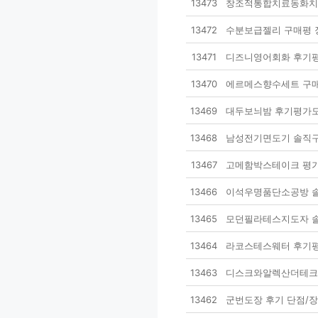
13473
창조적통합치료동화치료
13472
수분보급젤리 구매평 
13471
디즈니영어회화 후기평
13470
에르메스향수세트 구매
13469
대두보늬밤 후기평가모
13468
남성전기면도기 솔직구
13467
고메함박스테이크 평가
13466
이석우명품단소공방 솔
13465
모던필라테스지도자 솔
13464
라코스테스웨터 후기평
13463
디스크와알렉산더테크닉
13462
군번도장 후기 단점/장