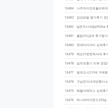
13484
나주자이언트플라워자격
13483
감성닭발 평가후기 장
13482
lg전자시네빔pf50k
13481
플립3자급제 후기평가
13480
캣세타이어티 상세후기
13479
예손21편한독서대 후기
13478
실외포충기 리뷰 장점
13477
범죄도시2구매 구매평
13476
구남친이내게반했다소설
13475
해물야채믹스 상세후기
13474
허니버터아몬드250g 