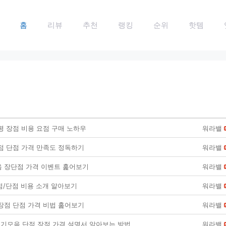
홈
리뷰
추천
랭킹
순위
핫템
평 장점 비용 요점 구매 노하우
워라밸
점 단점 가격 만족도 정독하기
워라밸
 장단점 가격 이벤트 훑어보기
워라밸
장점/단점 비용 소개 알아보기
워라밸
장점 단점 가격 비법 훑어보기
워라밸
기모음 단점 장점 가격 설명서 알아보는 방법
워라밸