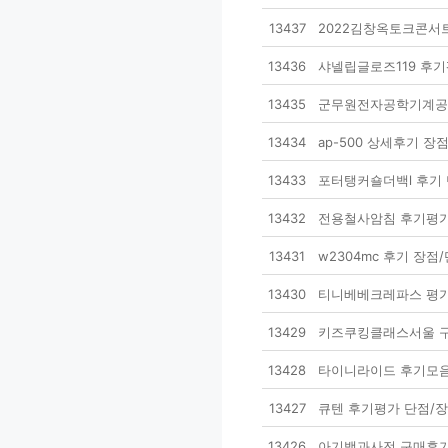
13437
2022김창옥토크콘서
13436
샤넬립글로즈119 후기
13435
군무원전자공학기계공학
13434
ap-500 상세후기 장
13433
포터탱커숄더백l 후기 
13432
전용철사암침 후기평가
13431
w2304mc 후기 장점
13430
티니베베크레파스 평가
13429
키즈쿠킹클래스서울 구
13428
타이니라이드 후기모음
13427
큐텐 후기평가 단점/장
13426
아기백과사전 구매후기