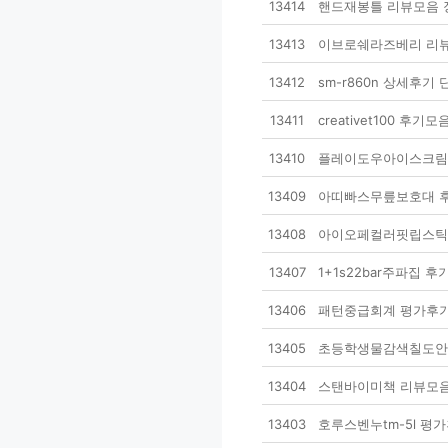
13414
핸드재봉틀 리뷰모음 
13413
이브로쉐라즈베리 리뷰
13412
sm-r860n 상세후기
13411
creativet100 
13410
플레이도우아이스크림캐
13409
아띠빠스무릎보호대 후
13408
아이오페컬러핏립스틱 
13407
1+1s22bar주파집
13406
패턴중급회계 평가후기
13405
초등학생물감색칠도안 
13404
스탠바이미책 리뷰모음
13403
호루스벤누tm-5l 평