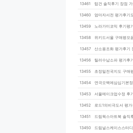
13461
탑건 솔직후기 장점 
13460
엄마자서전 평가후기모
13459
노라가미코믹 후기평가
13458
위키드서울 구매평모음
13457
산소용조화 평가후기 
13456
틸러수납소파 평가후기
13455
초정밀전국지도 구매평
13454
연극오백에삼십기본정보
13453
서울메이크업수정 후기
13452
로드1의비극도서 평가
13451
드림웍스아트북 솔직후
13450
드림널스케이스스터디 