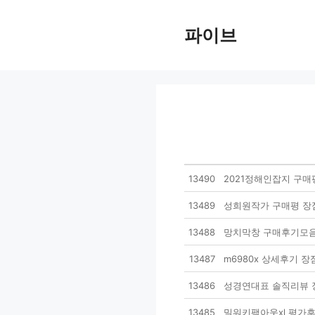
Skip
to
파이브
content
13490
2021정해인잡지 구매
13489
성희원작가 구매평 장
13488
망치막창 구매후기모음
13487
m6980x 상세후기 
13486
성경연대표 솔직리뷰 
13485
밀워키팩아웃xl 평가후